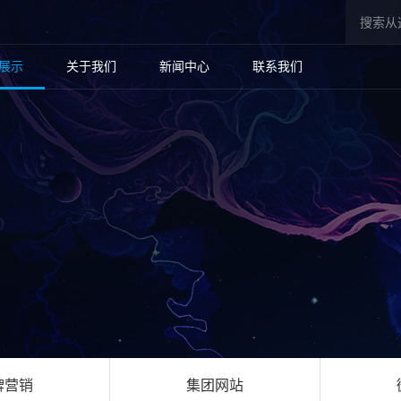
展示
关于我们
新闻中心
联系我们
牌营销
集团网站