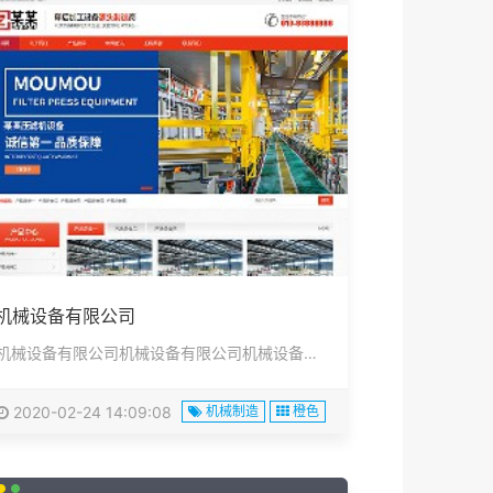
机械设备有限公司
机械设备有限公司机械设备有限公司机械设备有限公司机械设备有限···
2020-02-24 14:09:08
机械制造
橙色