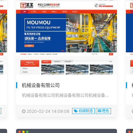
机械设备有限公司
机械设备有限公司机械设备有限公司机械设备有限公司机械设备有限···
2020-02-24 14:09:08
机械制造
橙色