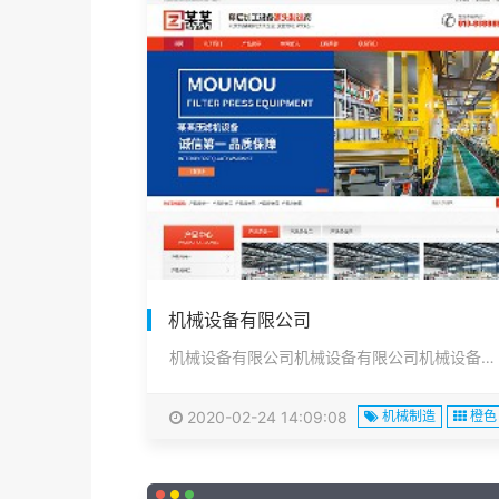
机械设备有限公司
机械设备有限公司机械设备有限公司机械设备有限公司机械设备有限···
2020-02-24 14:09:08
机械制造
橙色