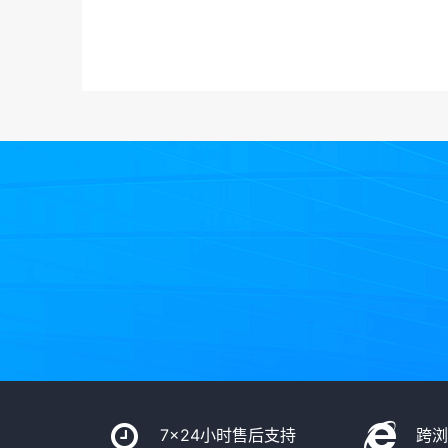
7x24小时售后支持
跨