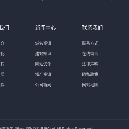
我们
新闻中心
联系我们
简介
域名资讯
联系方式
文化
建站知识
在线留言
历程
网站优化
法律声明
资质
知产资讯
隐私政策
伙伴
公司新闻
网站地图
速排名-搜索引擎优化坤巢公司 All Rights Reserved.